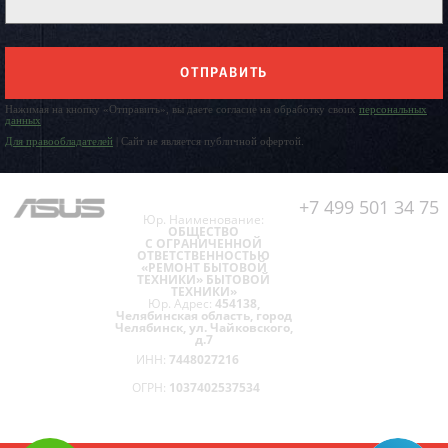
ОТПРАВИТЬ
Нажимая на кнопку «Отправить», вы даете согласие на обработку своих
персональных
данных
Для правообладателей
| Сайт не является публичной офертой.
+7 499 501 34 75
Юр. Наименование:
ОБЩЕСТВО
С ОГРАНИЧЕННОЙ
ОТВЕТСТВЕННОСТЬЮ
«РЕМОНТ БЫТОВОЙ
ТЕХНИКИ» БЫТОВОЙ
ТЕХНИКИ»
Юр. Адрес:
454138,
Челябинская область, город
Челябинск, ул. Чайковского,
д.7
ИНН:
7448027216
ОГРН:
1037402537534