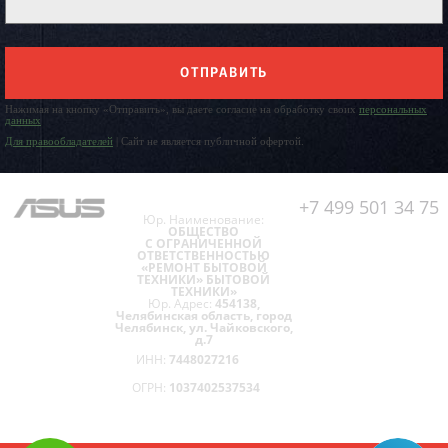
ОТПРАВИТЬ
Нажимая на кнопку «Отправить», вы даете согласие на обработку своих
персональных
данных
Для правообладателей
| Сайт не является публичной офертой.
+7 499 501 34 75
Юр. Наименование:
ОБЩЕСТВО
С ОГРАНИЧЕННОЙ
ОТВЕТСТВЕННОСТЬЮ
«РЕМОНТ БЫТОВОЙ
ТЕХНИКИ» БЫТОВОЙ
ТЕХНИКИ»
Юр. Адрес:
454138,
Челябинская область, город
Челябинск, ул. Чайковского,
д.7
ИНН:
7448027216
ОГРН:
1037402537534