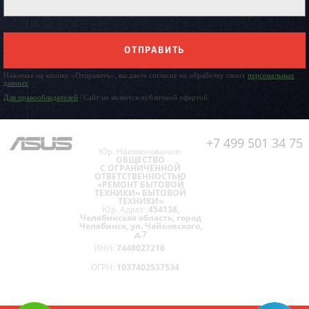
ОТПРАВИТЬ
Нажимая на кнопку «Отправить», вы даете согласие на обработку своих
персональных
данных
Для правообладателей
| Сайт не является публичной офертой.
+7 499 501 34 75
Юр. Наименование:
ОБЩЕСТВО
С ОГРАНИЧЕННОЙ
ОТВЕТСТВЕННОСТЬЮ
«РЕМОНТ БЫТОВОЙ
ТЕХНИКИ» БЫТОВОЙ
ТЕХНИКИ»
Юр. Адрес:
454138,
Челябинская область, город
Челябинск, ул. Чайковского,
д.7
ИНН:
7448027216
ОГРН:
1037402537534