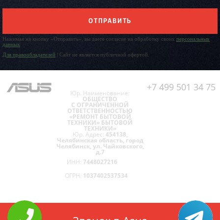
ОТПРАВИТЬ
Нажимая на кнопку «Отправить», вы даете согласие на обработку своих
персональных
данных
Для правообладателей
| Сайт не является публичной офертой.
+7 499 501 34 75
Юр. Наименование:
ОБЩЕСТВО
С ОГРАНИЧЕННОЙ
ОТВЕТСТВЕННОСТЬЮ
«РЕМОНТ БЫТОВОЙ
ТЕХНИКИ» БЫТОВОЙ
ТЕХНИКИ»
Юр. Адрес:
454138,
Челябинская область, город
Челябинск, ул. Чайковского,
д.7
ИНН:
7448027216
ОГРН:
1037402537534