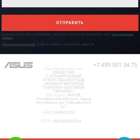
ОТПРАВИТЬ
Нажимая на кнопку «Отправить», вы даете согласие на обработку своих
персональных
данных
Для правообладателей
| Сайт не является публичной офертой.
+7 499 501 34 75
Юр. Наименование:
ОБЩЕСТВО
С ОГРАНИЧЕННОЙ
ОТВЕТСТВЕННОСТЬЮ
«РЕМОНТ БЫТОВОЙ
ТЕХНИКИ» БЫТОВОЙ
ТЕХНИКИ»
Юр. Адрес:
454138,
Челябинская область, город
Челябинск, ул. Чайковского,
д.7
ИНН:
7448027216
ОГРН:
1037402537534