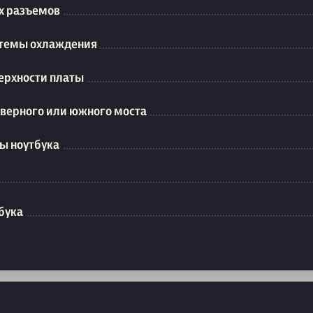
их разъемов
стемы охлаждения
ерхности платы
еверного или южного моста
ы ноутбука
бука