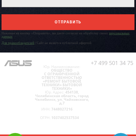
ОТПРАВИТЬ
Нажимая на кнопку «Отправить», вы даете согласие на обработку своих
персональных
данных
Для правообладателей
| Сайт не является публичной офертой.
+7 499 501 34 75
Юр. Наименование:
ОБЩЕСТВО
С ОГРАНИЧЕННОЙ
ОТВЕТСТВЕННОСТЬЮ
«РЕМОНТ БЫТОВОЙ
ТЕХНИКИ» БЫТОВОЙ
ТЕХНИКИ»
Юр. Адрес:
454138,
Челябинская область, город
Челябинск, ул. Чайковского,
д.7
ИНН:
7448027216
ОГРН:
1037402537534