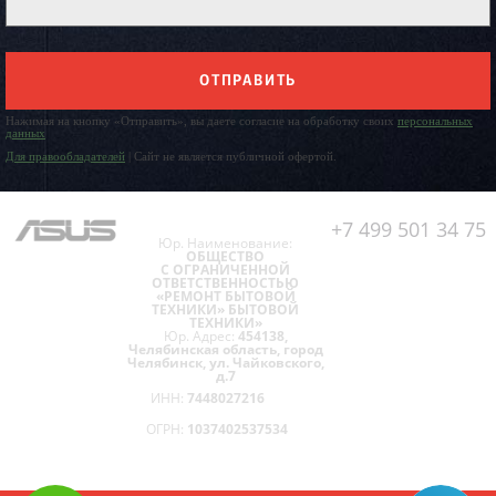
ОТПРАВИТЬ
Нажимая на кнопку «Отправить», вы даете согласие на обработку своих
персональных
данных
Для правообладателей
| Сайт не является публичной офертой.
+7 499 501 34 75
Юр. Наименование:
ОБЩЕСТВО
С ОГРАНИЧЕННОЙ
ОТВЕТСТВЕННОСТЬЮ
«РЕМОНТ БЫТОВОЙ
ТЕХНИКИ» БЫТОВОЙ
ТЕХНИКИ»
Юр. Адрес:
454138,
Челябинская область, город
Челябинск, ул. Чайковского,
д.7
ИНН:
7448027216
ОГРН:
1037402537534