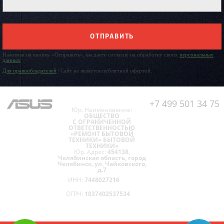
ОТПРАВИТЬ
Нажимая на кнопку «Отправить», вы даете согласие на обработку своих
персональных
данных
Для правообладателей
| Сайт не является публичной офертой.
+7 499 501 34 75
Юр. Наименование:
ОБЩЕСТВО
С ОГРАНИЧЕННОЙ
ОТВЕТСТВЕННОСТЬЮ
«РЕМОНТ БЫТОВОЙ
ТЕХНИКИ» БЫТОВОЙ
ТЕХНИКИ»
Юр. Адрес:
454138,
Челябинская область, город
Челябинск, ул. Чайковского,
д.7
ИНН:
7448027216
ОГРН:
1037402537534